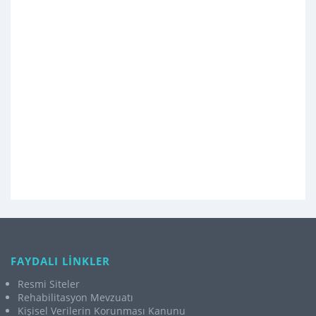
FAYDALI LİNKLER
Resmi Siteler
Rehabilitasyon Mevzuatı
Kişisel Verilerin Korunması Kanunu