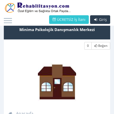
ÜCRETSİZ İş İlanı
Giriş
Minima Psikolojik Danışmanlık Merkezi
0
Beğen
Anasayfa