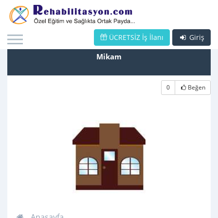
ÜCRETSİZ İş İlanı
Giriş
Mikam
0
Beğen
Anasayfa