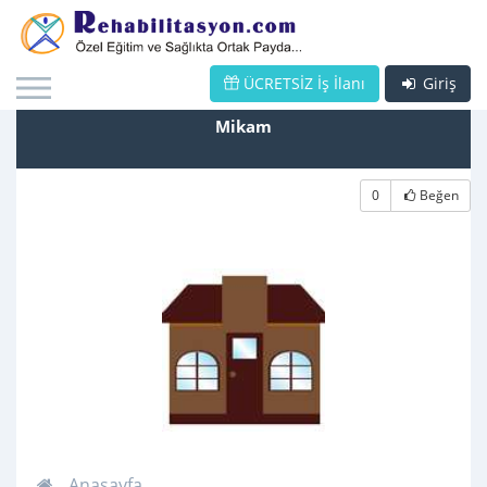
ÜCRETSİZ İş İlanı
Giriş
Mikam
0
Beğen
Anasayfa