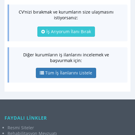
CV'nizi bırakmak ve kurumların size ulaşmasını
istiyorsanız:
İş Arıyorum İlanı Bırak
Diğer kurumların iş ilanlarını incelemek ve
başvurmak için:
Tüm İş İlanlarını Listele
FAYDALI LİNKLER
Resmi Siteler
Rehabilitasyon Mevzuatı