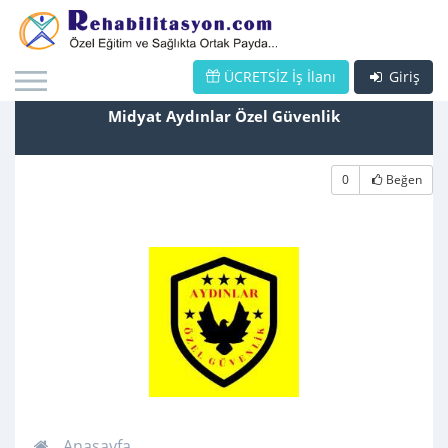
ÜCRETSİZ İş İlanı
Giriş
Midyat Aydınlar Özel Güvenlik
0
Beğen
Anasayfa