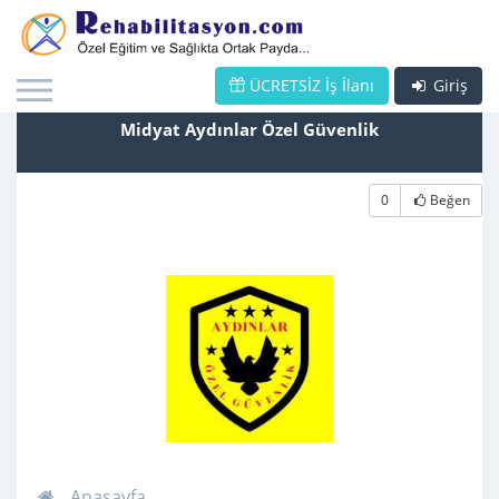
ÜCRETSİZ İş İlanı
Giriş
Midyat Aydınlar Özel Güvenlik
0
Beğen
Anasayfa