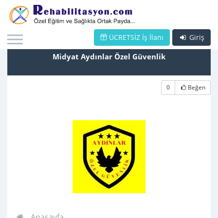
ÜCRETSİZ İş İlanı
Giriş
Midyat Aydınlar Özel Güvenlik
0
Beğen
Anasayfa