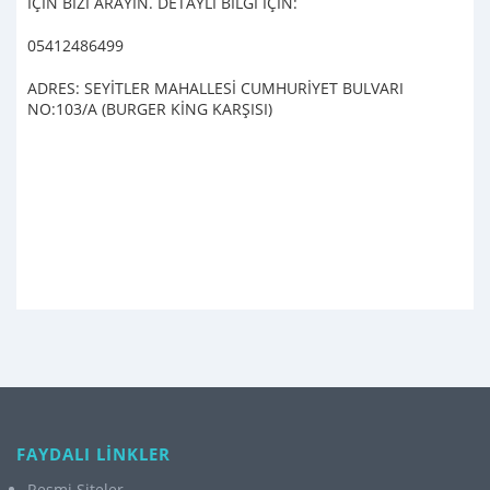
İÇİN BİZİ ARAYIN. DETAYLI BİLGİ İÇİN:
05412486499
ADRES: SEYİTLER MAHALLESİ CUMHURİYET BULVARI
NO:103/A (BURGER KİNG KARŞISI)
FAYDALI LİNKLER
Resmi Siteler