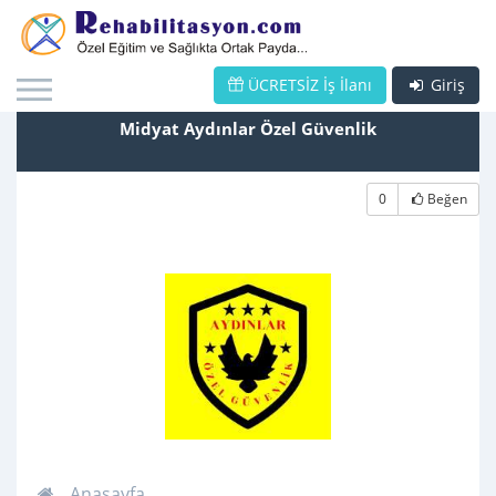
ÜCRETSİZ İş İlanı
Giriş
Midyat Aydınlar Özel Güvenlik
0
Beğen
Anasayfa