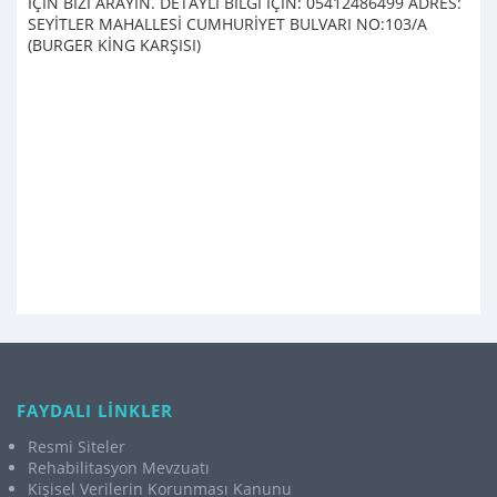
İÇİN BİZİ ARAYIN. DETAYLI BİLGİ İÇİN: 05412486499 ADRES:
SEYİTLER MAHALLESİ CUMHURİYET BULVARI NO:103/A
(BURGER KİNG KARŞISI)
FAYDALI LİNKLER
Resmi Siteler
Rehabilitasyon Mevzuatı
Kişisel Verilerin Korunması Kanunu