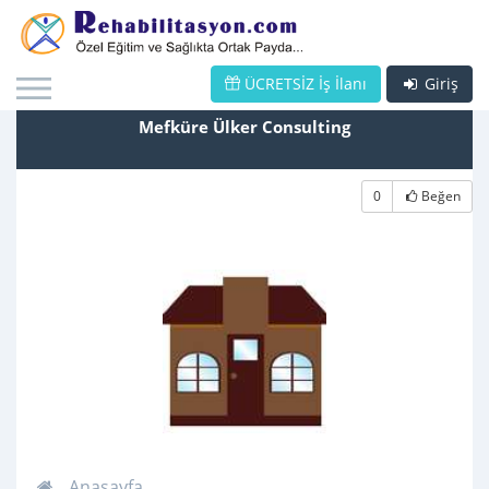
ÜCRETSİZ İş İlanı
Giriş
Mefküre Ülker Consulting
0
Beğen
Anasayfa