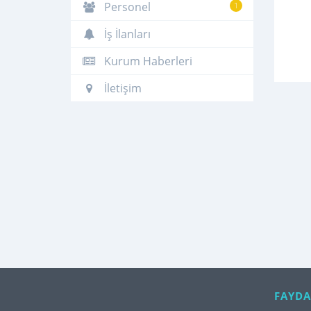
Personel
1
İş İlanları
Kurum Haberleri
İletişim
FAYDA