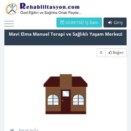
ÜCRETSİZ İş İlanı
Giriş
Mavi Elma Manuel Terapi ve Sağlıklı Yaşam Merkezi
0
Beğen
Anasayfa