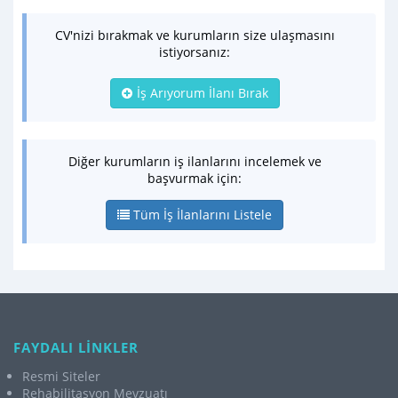
CV'nizi bırakmak ve kurumların size ulaşmasını
istiyorsanız:
İş Arıyorum İlanı Bırak
Diğer kurumların iş ilanlarını incelemek ve
başvurmak için:
Tüm İş İlanlarını Listele
FAYDALI LİNKLER
Resmi Siteler
Rehabilitasyon Mevzuatı