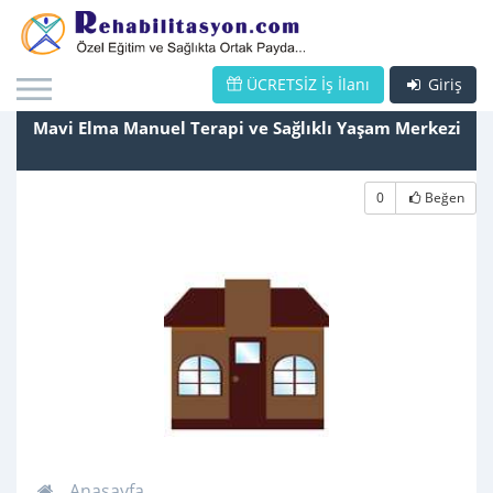
ÜCRETSİZ İş İlanı
Giriş
Mavi Elma Manuel Terapi ve Sağlıklı Yaşam Merkezi
0
Beğen
Anasayfa