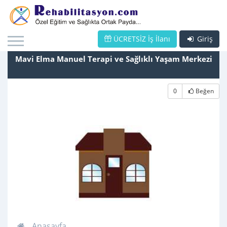
ÜCRETSİZ İş İlanı
Giriş
Mavi Elma Manuel Terapi ve Sağlıklı Yaşam Merkezi
0
Beğen
Anasayfa