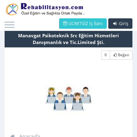
ÜCRETSİZ İş İlanı
Giriş
Manavgat Psikoteknik Src Eğitim Hizmetleri
Danışmanlık ve Tic.Limited Şti.
0
Beğen
Anasayfa