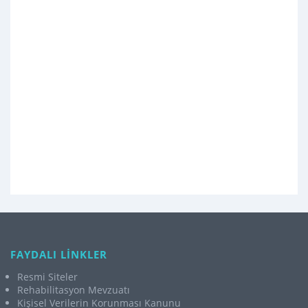
FAYDALI LİNKLER
Resmi Siteler
Rehabilitasyon Mevzuatı
Kişisel Verilerin Korunması Kanunu