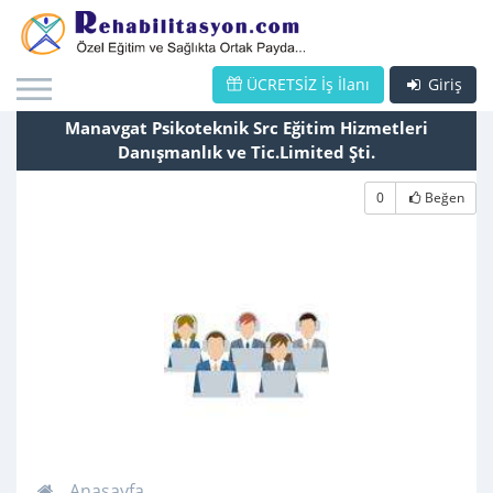
ÜCRETSİZ İş İlanı
Giriş
Manavgat Psikoteknik Src Eğitim Hizmetleri
Danışmanlık ve Tic.Limited Şti.
0
Beğen
Anasayfa