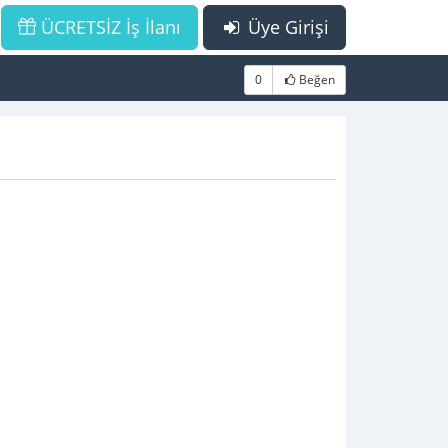
ÜCRETSİZ İş İlanı
Üye Girişi
0
Beğen