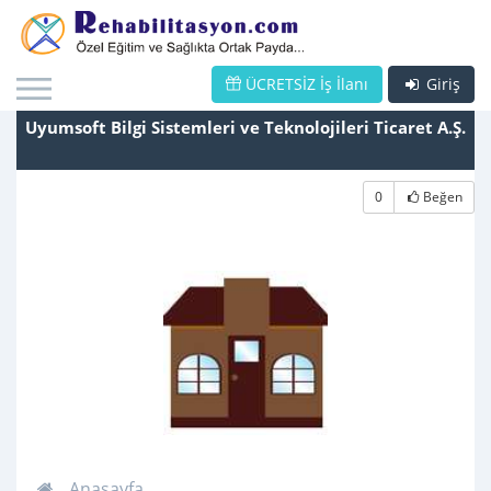
ÜCRETSİZ İş İlanı
Giriş
Uyumsoft Bilgi Sistemleri ve Teknolojileri Ticaret A.Ş.
0
Beğen
Anasayfa