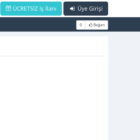
ÜCRETSİZ İş İlanı
Üye Girişi
0
Beğen