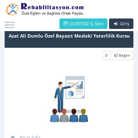
ÜCRETSİZ İş İlanı
Giriş
Azat Ali Dumlu Özel Bayazıt Mesleki Yeterlilik Kursu
0
Beğen
Anasayfa