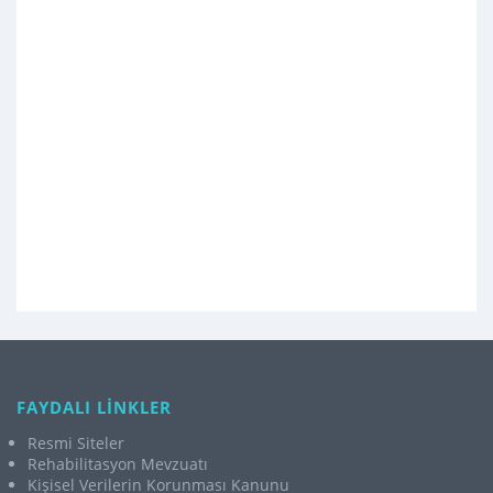
FAYDALI LİNKLER
Resmi Siteler
Rehabilitasyon Mevzuatı
Kişisel Verilerin Korunması Kanunu