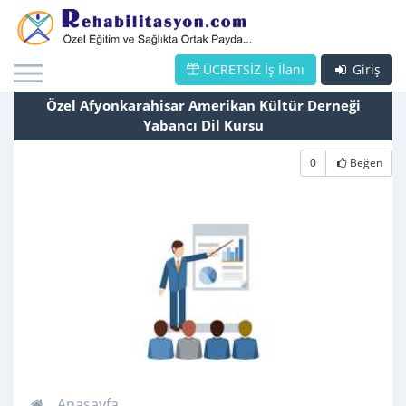
ÜCRETSİZ İş İlanı
Giriş
Özel Afyonkarahisar Amerikan Kültür Derneği
Yabancı Dil Kursu
0
Beğen
Anasayfa