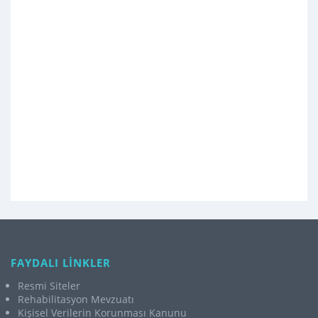
FAYDALI LİNKLER
Resmi Siteler
Rehabilitasyon Mevzuatı
Kişisel Verilerin Korunması Kanunu