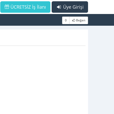
ÜCRETSİZ İş İlanı
Üye Girişi
0
Beğen