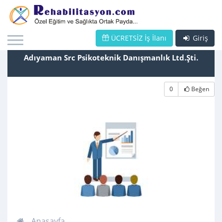
ÜCRETSİZ İş İlanı
Giriş
Adıyaman Src Psikoteknik Danışmanlık Ltd.Şti.
0
Beğen
Anasayfa