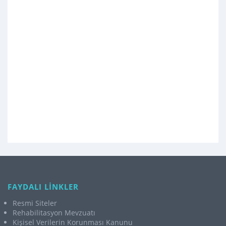
FAYDALI LİNKLER
Resmi Siteler
Rehabilitasyon Mevzuatı
Kişisel Verilerin Korunması Kanunu