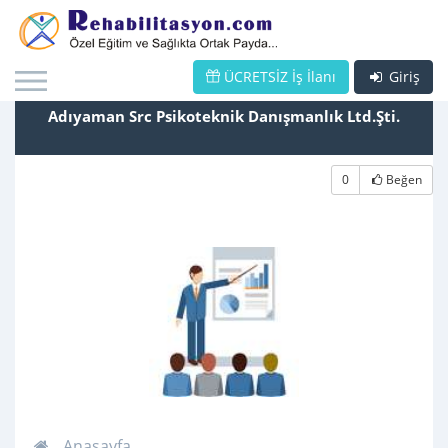
ÜCRETSİZ İş İlanı
Giriş
Adıyaman Src Psikoteknik Danışmanlık Ltd.Şti.
0
Beğen
Anasayfa