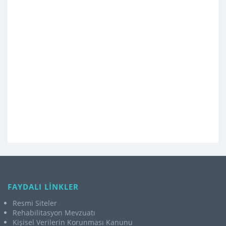
FAYDALI LİNKLER
Resmi Siteler
Rehabilitasyon Mevzuatı
Kişisel Verilerin Korunması Kanunu