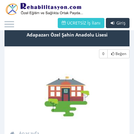
ÜCRETSİZ İş İlanı
Giriş
Adapazarı Özel Şahin Anadolu Lisesi
0
Beğen
Anasayfa