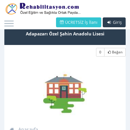
ÜCRETSİZ İş İlanı
Giriş
Adapazarı Özel Şahin Anadolu Lisesi
0
Beğen
Anasayfa