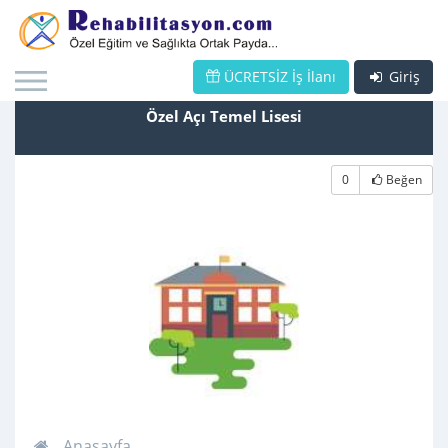
ÜCRETSİZ İş İlanı
Giriş
Özel Açı Temel Lisesi
0
Beğen
Anasayfa