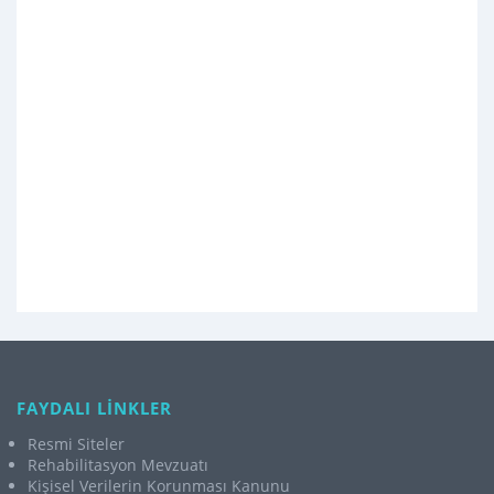
FAYDALI LİNKLER
Resmi Siteler
Rehabilitasyon Mevzuatı
Kişisel Verilerin Korunması Kanunu