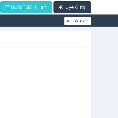
ÜCRETSİZ İş İlanı
Üye Girişi
0
Beğen