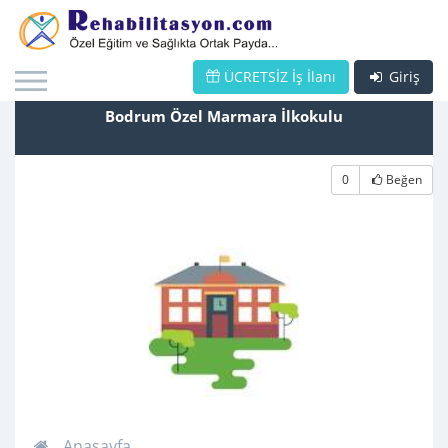
ÜCRETSİZ İş İlanı
Giriş
Bodrum Özel Marmara İlkokulu
0
Beğen
Anasayfa