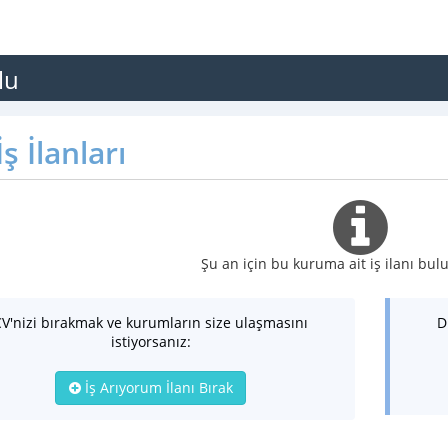
lu
ş İlanları
Şu an için bu kuruma ait iş ilanı b
CV'nizi bırakmak ve kurumların size ulaşmasını
D
istiyorsanız:
İş Arıyorum İlanı Bırak