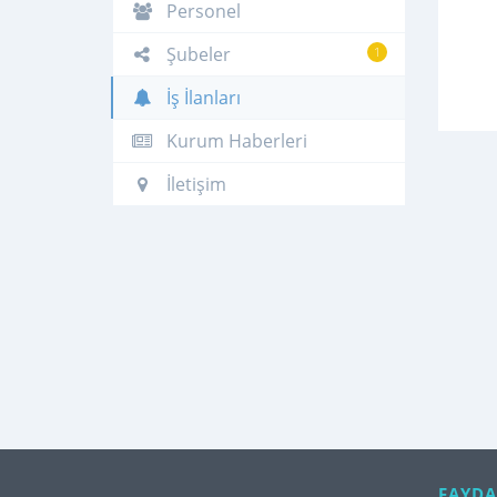
Personel
Şubeler
1
İş İlanları
Kurum Haberleri
İletişim
FAYDA