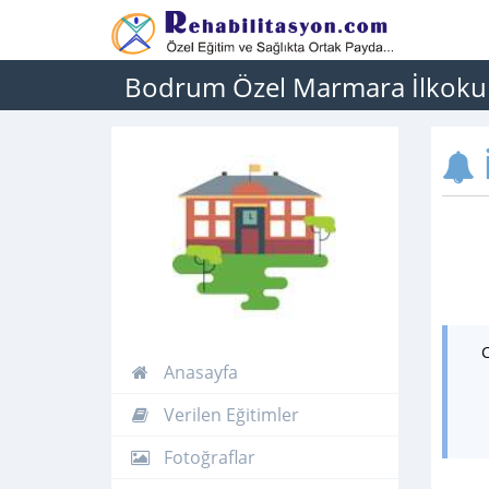
Bodrum Özel Marmara İlkoku
İ
Anasayfa
Verilen Eğitimler
Fotoğraflar