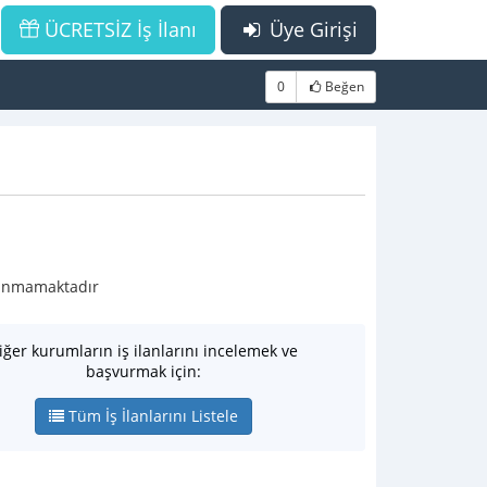
ÜCRETSİZ İş İlanı
Üye Girişi
0
Beğen
ulunmamaktadır
iğer kurumların iş ilanlarını incelemek ve
başvurmak için:
Tüm İş İlanlarını Listele