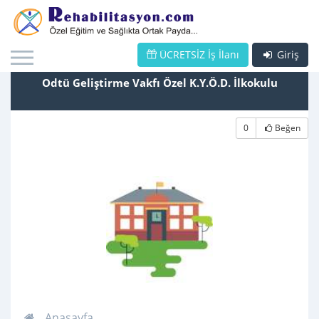
ÜCRETSİZ İş İlanı
Giriş
Odtü Geliştirme Vakfı Özel K.Y.Ö.D. İlkokulu
0
Beğen
Anasayfa