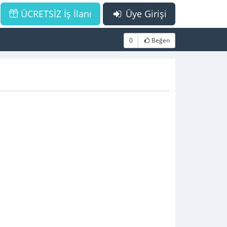
ÜCRETSİZ İş İlanı
Üye Girişi
0
Beğen