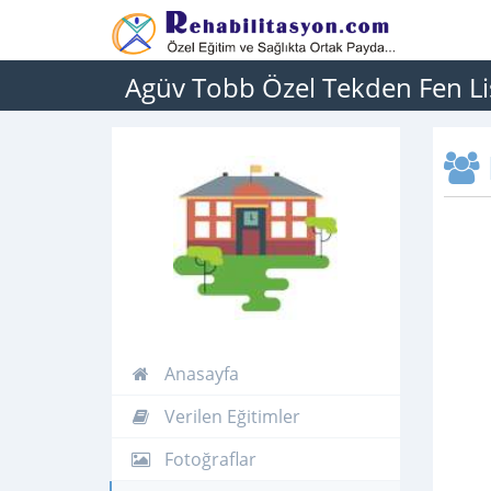
Agüv Tobb Özel Tekden Fen Li
Anasayfa
Verilen Eğitimler
Fotoğraflar