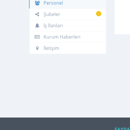
Personel
Şubeler
1
İş İlanları
Kurum Haberleri
İletişim
FAYDA