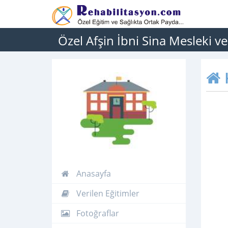
Özel Afşin İbni Sina Mesleki v
Anasayfa
Verilen Eğitimler
Fotoğraflar