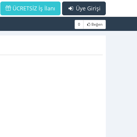
ÜCRETSİZ İş İlanı
Üye Girişi
0
Beğen