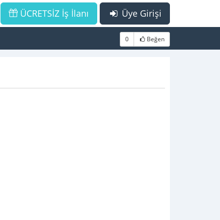
ÜCRETSİZ İş İlanı
Üye Girişi
0
Beğen