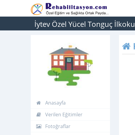
İytev Özel Yücel Tonguç İlkoku
Anasayfa
Verilen Eğitimler
Fotoğraflar