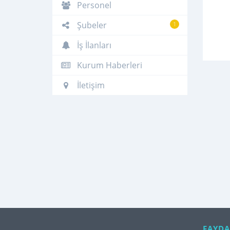
Personel
Şubeler
1
İş İlanları
Kurum Haberleri
İletişim
FAYDA