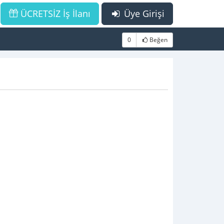
ÜCRETSİZ İş İlanı
Üye Girişi
0
Beğen