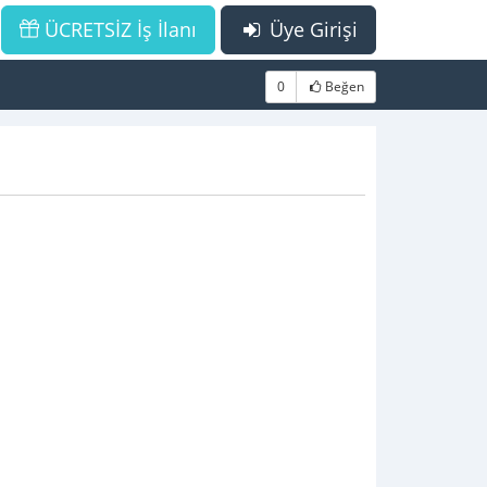
ÜCRETSİZ İş İlanı
Üye Girişi
0
Beğen