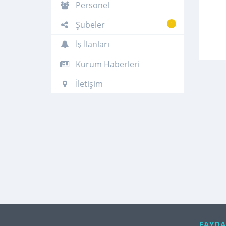
Personel
Şubeler
1
İş İlanları
Kurum Haberleri
İletişim
FAYDA