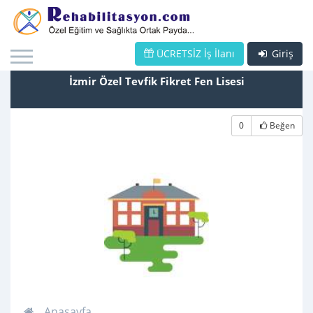
ÜCRETSİZ İş İlanı
Giriş
İzmir Özel Tevfik Fikret Fen Lisesi
0
Beğen
Anasayfa