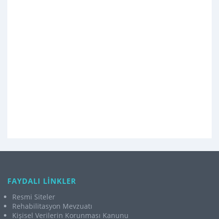
FAYDALI LİNKLER
Resmi Siteler
Rehabilitasyon Mevzuatı
Kişisel Verilerin Korunması Kanunu