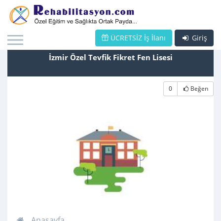
ÜCRETSİZ İş İlanı
Giriş
İzmir Özel Tevfik Fikret Fen Lisesi
0
Beğen
Anasayfa