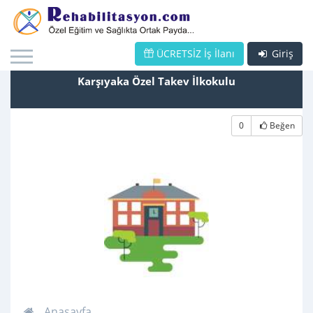
ÜCRETSİZ İş İlanı
Giriş
Karşıyaka Özel Takev İlkokulu
0
Beğen
Anasayfa