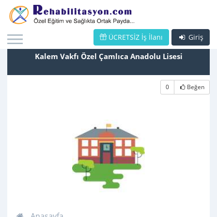
ÜCRETSİZ İş İlanı
Giriş
Kalem Vakfı Özel Çamlıca Anadolu Lisesi
0
Beğen
Anasayfa