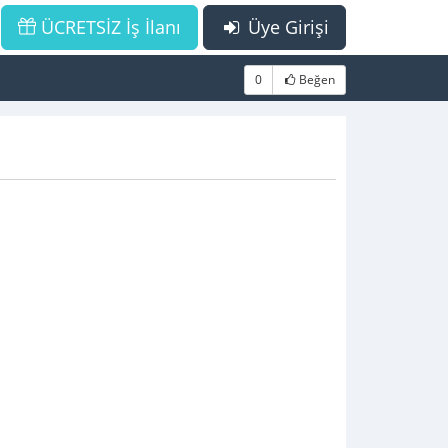
ÜCRETSİZ İş İlanı
Üye Girişi
0
Beğen