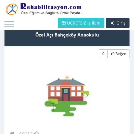
ÜCRETSİZ İş İlanı
Giriş
Özel Açı Bahçeköy Anaokulu
0
Beğen
Anasayfa