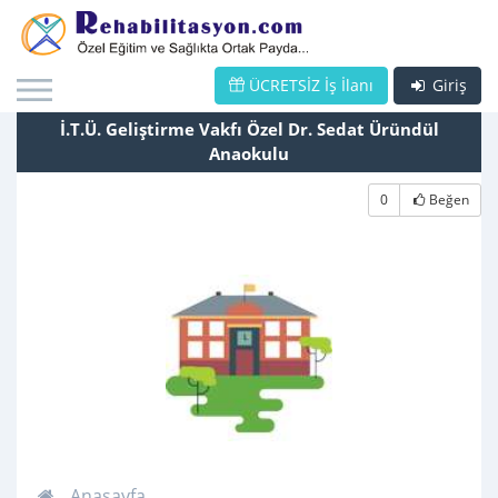
ÜCRETSİZ İş İlanı
Giriş
İ.T.Ü. Geliştirme Vakfı Özel Dr. Sedat Üründül
Anaokulu
0
Beğen
Anasayfa