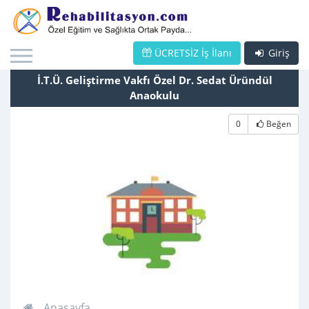
ÜCRETSİZ İş İlanı
Giriş
İ.T.Ü. Geliştirme Vakfı Özel Dr. Sedat Üründül
Anaokulu
0
Beğen
Anasayfa