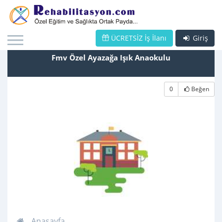
ÜCRETSİZ İş İlanı
Giriş
Fmv Özel Ayazağa Işık Anaokulu
0
Beğen
Anasayfa