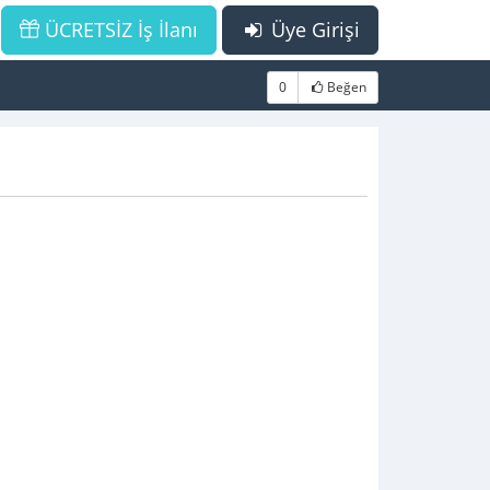
ÜCRETSİZ İş İlanı
Üye Girişi
0
Beğen