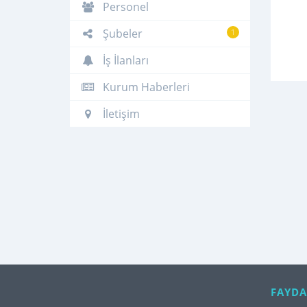
Personel
Şubeler
1
İş İlanları
Kurum Haberleri
İletişim
FAYDA