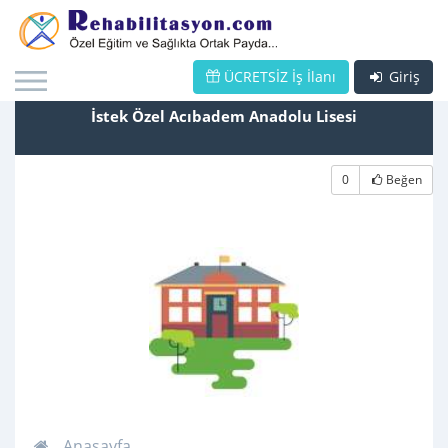
ÜCRETSİZ İş İlanı
Giriş
İstek Özel Acıbadem Anadolu Lisesi
0
Beğen
Anasayfa