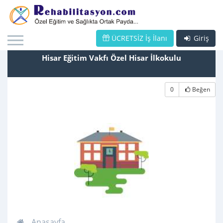
ÜCRETSİZ İş İlanı
Giriş
Hisar Eğitim Vakfı Özel Hisar İlkokulu
0
Beğen
Anasayfa