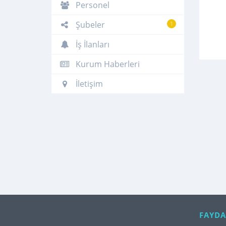
Personel
Şubeler
1
İş İlanları
Kurum Haberleri
İletişim
FAYDA