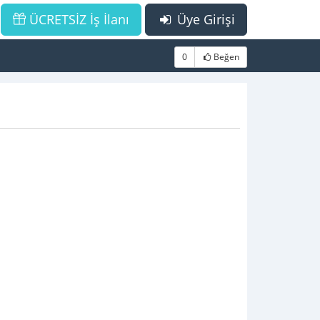
ÜCRETSİZ İş İlanı
Üye Girişi
0
Beğen